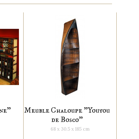
ine"
Meuble Chaloupe "Youyou
de Bosco"
68 x 30.5 x 185 cm