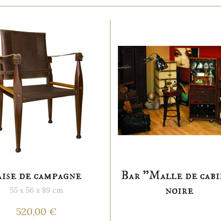
ise de campagne
Bar "Malle de cab
noire
55 x 56 x 89 cm
520,00 €