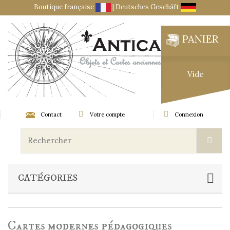
Boutique française
|
Deutsches Geschäft
PANIER
Vide
Contact
Votre compte
Connexion
CATÉGORIES
Cartes modernes pédagogiques