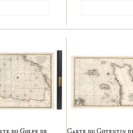
Ajouter au
Ajouter au
anier
panier
rte du Golfe de
Carte du Cotentin de