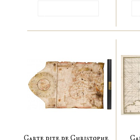
Ajouter au
panier
p
Carte dite de Christophe
Ca