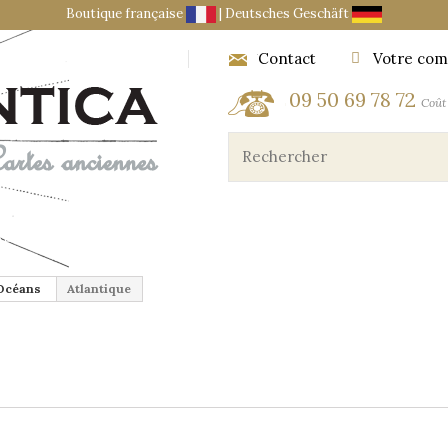
Boutique française
|
Deutsches Geschäft
Contact
Votre com
09 50 69 78 72
Coût 
ES ET OBJETS DU CARTOGRAPHE
MARINE ET AÉRONA
 Océans
Atlantique