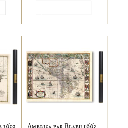
Ajouter au
panier
 1693
America par Blaeu 1663