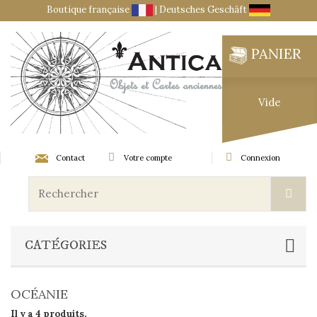
Boutique française
|
Deutsches Geschäft
PANIER
Vide
Contact
Votre compte
Connexion
CATÉGORIES
OCÉANIE
Il y a 4 produits.