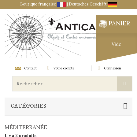
Boutique française
|
Deutsches Geschäft
PANIER
Vide
Contact
Votre compte
Connexion
CATÉGORIES
MÉDITERRANÉE
Il y a 2 produits.