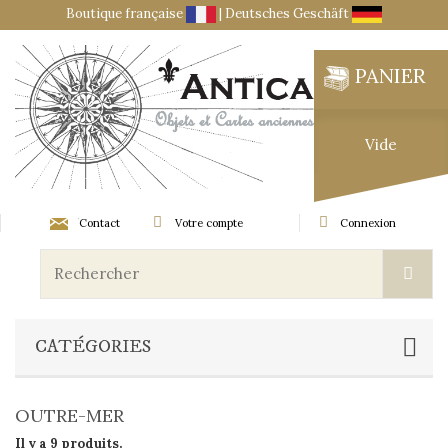
Boutique française
|
Deutsches Geschäft
PANIER
Vide
Contact
Votre compte
Connexion
CATÉGORIES
OUTRE-MER
Il y a 9 produits.