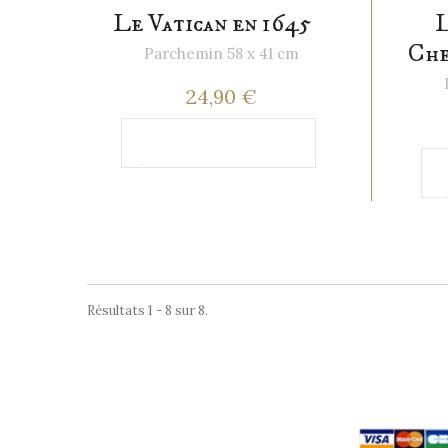
Le Vatican en 1645
L
Che
Parchemin 58 x 41 cm
24,90 €
Ajouter au
panier
p
Résultats 1 - 8 sur 8.
Paiement