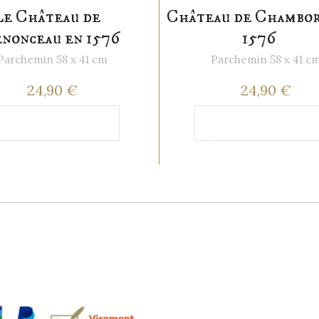
e Château de
Château de Chambor
nonceau en 1576
1576
Parchemin 58 x 41 cm
Parchemin 58 x 41 c
24,90 €
24,90 €
Ajouter au
Ajouter au
anier
panier