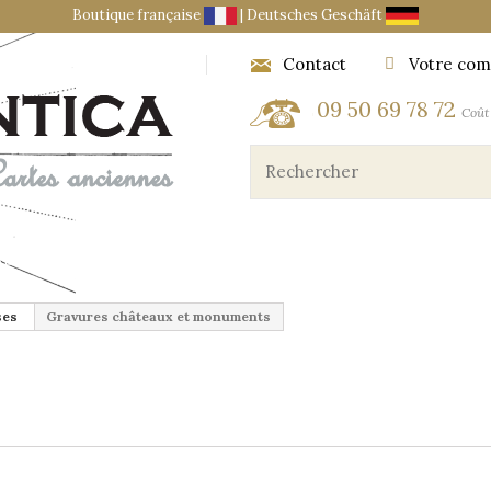
Boutique française
|
Deutsches Geschäft
Contact
Votre com
09 50 69 78 72
Coût 
ES ET OBJETS DU CARTOGRAPHE
MARINE ET AÉRONA
ses
Gravures châteaux et monuments