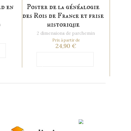
d en
Poster de la généalogie
des Rois de France et frise
historique
m
2 dimensions de parchemin
Prix à partir de
24,90 €
Ajouter au
panier