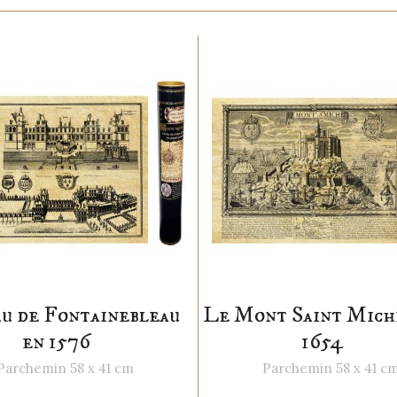
u de Fontainebleau
Le Mont Saint Mich
en 1576
1654
Parchemin 58 x 41 cm
Parchemin 58 x 41 c