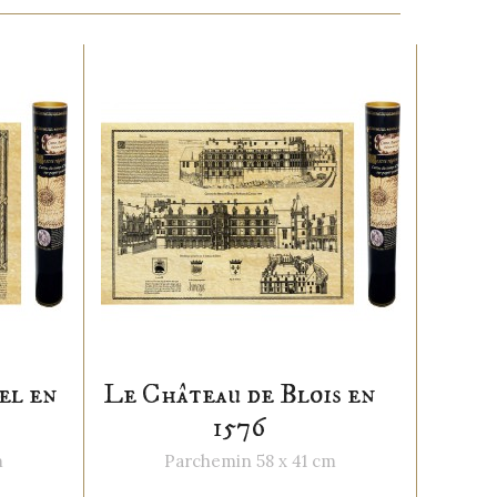
el en
Le Château de Blois en
1576
m
Parchemin 58 x 41 cm