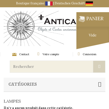
Boutique française
|
Deutsches Geschäft
PANIER
Vide
Contact
Votre compte
Connexion
CATÉGORIES
LAMPES
Il n'y a aucun produit dans cette catégorie.