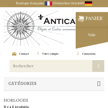
Boutique française
|
Deutsches Geschäft
PANIER
Vide
Contact
Votre compte
Connexion
CATÉGORIES
HORLOGES
Il y a 6 produits.