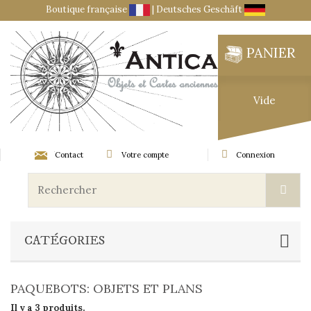
Boutique française
|
Deutsches Geschäft
PANIER
Vide
Contact
Votre compte
Connexion
CATÉGORIES
PAQUEBOTS: OBJETS ET PLANS
Il y a 3 produits.