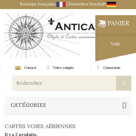
Boutique française
|
Deutsches Geschäft
PANIER
Vide
Contact
Votre compte
Connexion
CATÉGORIES
CARTES VOIES AÉRIENNES
Il y a 2 produits.