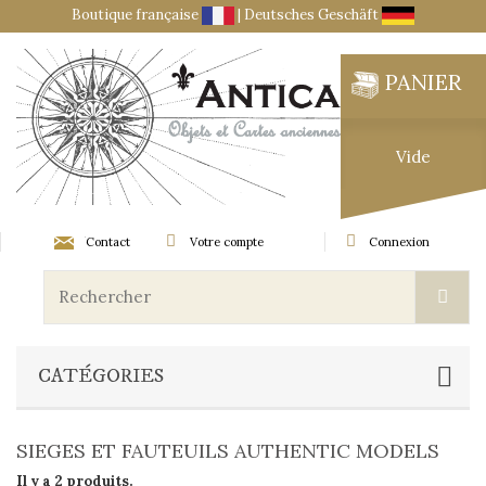
Boutique française
|
Deutsches Geschäft
PANIER
Vide
Contact
Votre compte
Connexion
CATÉGORIES
SIEGES ET FAUTEUILS AUTHENTIC MODELS
Il y a 2 produits.