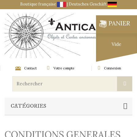
Boutique française
|
Deutsches Geschäft
PANIER
Vide
Contact
Votre compte
Connexion
CATÉGORIES
CONDITIONS GENERALES