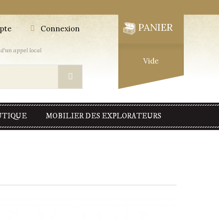
PANIER
pte
Connexion
d'un appel local
Vide
UTIQUE
MOBILIER DES EXPLORATEURS