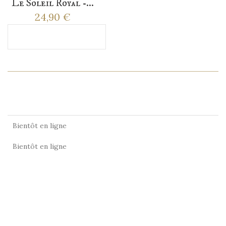
Le Soleil Royal -...
24,90 €
Ajouter au panier
EN SAVOIR PLUS
HISTOIRE
Bientôt en ligne
Bientôt en ligne
LES CLIENTS QUI ONT ACHETÉ CE
PRODUIT ONT ÉGALEMENT ACHETÉ...