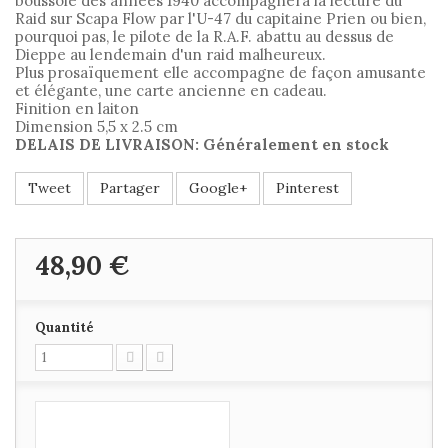
boussole des années 1940 accompagnera la lecture du
Raid sur Scapa Flow par l'U-47 du capitaine Prien ou bien,
pourquoi pas, le pilote de la R.A.F. abattu au dessus de
Dieppe au lendemain d'un raid malheureux.
Plus prosaïquement elle accompagne de façon amusante
et élégante, une carte ancienne en cadeau.
Finition en laiton
Dimension 5,5 x 2.5 cm
DELAIS DE LIVRAISON: Généralement en stock
Tweet
Partager
Google+
Pinterest
48,90 €
Quantité
Ajouter au
panier