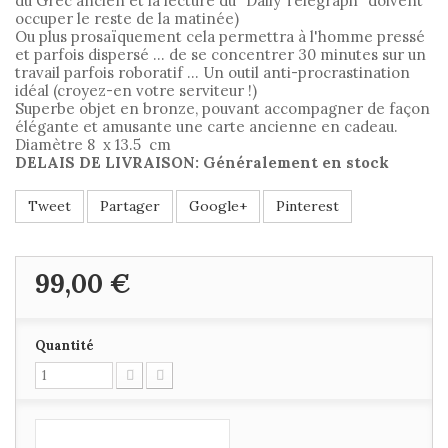
du Grec ancien et la lecture du "Daily Telegraph" doivent
occuper le reste de la matinée)
Ou plus prosaïquement cela permettra à l'homme pressé
et parfois dispersé ... de se concentrer 30 minutes sur un
travail parfois roboratif ... Un outil anti-procrastination
idéal (croyez-en votre serviteur !)
Superbe objet en bronze, pouvant accompagner de façon
élégante et amusante une carte ancienne en cadeau.
Diamètre 8 x 13.5 cm
DELAIS DE LIVRAISON: Généralement en stock
Tweet
Partager
Google+
Pinterest
99,00 €
Quantité
Ajouter au