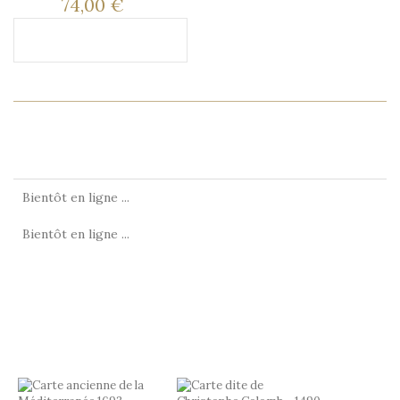
74,00 €
Ajouter au panier
EN SAVOIR PLUS
HISTOIRE
Bientôt en ligne ...
Bientôt en ligne ...
LES CLIENTS QUI ONT ACHETÉ CE
PRODUIT ONT ÉGALEMENT ACHETÉ...