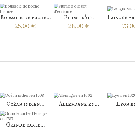
Boussole de poche...
Plume d'oie
Longue vue
25,00 €
28,00 €
73,0
Ajouter au panier
Ajouter au panier
Ajoute
S QUI ONT ACHETÉ CE PRODUIT ONT ÉGALEMEN
Océan indien...
Allemagne en...
Lyon e
Grande carte...