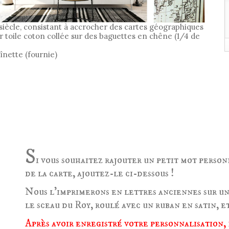
siècle, consistant à accrocher des cartes géographiques
 toile coton collée sur des baguettes en chêne (1/4 de
înette (fournie)
RIR ? RAJOUTEZ UNE MISSIVE AU SCEAU DU ROY D
S
i vous souhaitez rajouter un petit mot person
de la carte, ajoutez-le ci-dessous !
Nous l'imprimerons en lettres anciennes sur un
le sceau du Roy, roulé avec un ruban en satin, et
Après avoir enregistré votre personnalisation, 