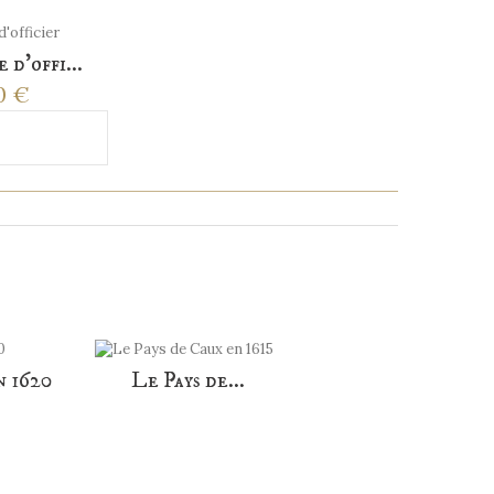
 d'offi...
0 €
r au panier
T ACHETÉ...
n 1620
Le Pays de...