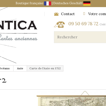
Boutique française
|
Deutsches Geschäft
Contact
Votre com
09 50 69 78 72
Coût 
ES ET OBJETS DU CARTOGRAPHE
MARINE ET AÉRONA
 Océans
Asie
Carte de l'Asie en 1752
52