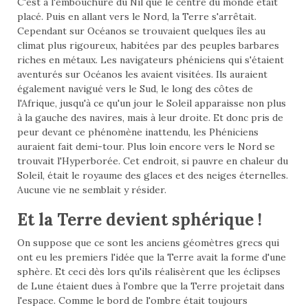
C'est à l'embouchure du Nil que le centre du monde était
placé. Puis en allant vers le Nord, la Terre s'arrêtait.
Cependant sur Océanos se trouvaient quelques îles au
climat plus rigoureux, habitées par des peuples barbares
riches en métaux. Les navigateurs phéniciens qui s'étaient
aventurés sur Océanos les avaient visitées. Ils auraient
également navigué vers le Sud, le long des côtes de
l'Afrique, jusqu'à ce qu'un jour le Soleil apparaisse non plus
à la gauche des navires, mais à leur droite. Et donc pris de
peur devant ce phénomène inattendu, les Phéniciens
auraient fait demi-tour. Plus loin encore vers le Nord se
trouvait l'Hyperborée. Cet endroit, si pauvre en chaleur du
Soleil, était le royaume des glaces et des neiges éternelles.
Aucune vie ne semblait y résider.
Et la Terre devient sphérique !
On suppose que ce sont les anciens géomètres grecs qui
ont eu les premiers l'idée que la Terre avait la forme d'une
sphère. Et ceci dès lors qu'ils réalisèrent que les éclipses
de Lune étaient dues à l'ombre que la Terre projetait dans
l'espace. Comme le bord de l'ombre était toujours