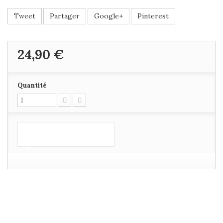
Tweet
Partager
Google+
Pinterest
24,90 €
Quantité
Ajouter au
panier
POUR OFFRIR ? RAJOUTEZ UNE MISSIVE
AU SCEAU DU ROY DE FRANCE!