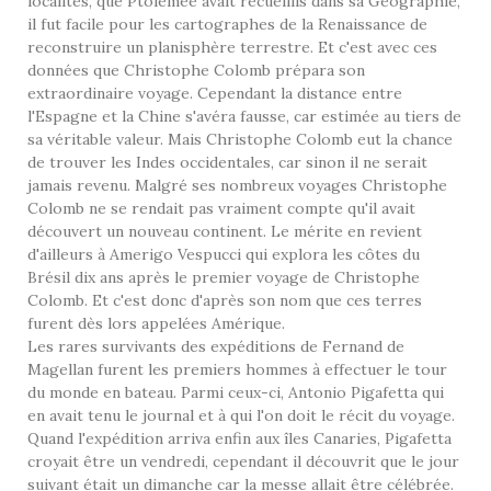
localités, que Ptolémée avait recueillis dans sa
Géographie
,
il fut facile pour les cartographes de la Renaissance de
reconstruire un planisphère terrestre. Et c'est avec ces
données que Christophe Colomb prépara son
extraordinaire voyage. Cependant la distance entre
l'Espagne et la Chine s'avéra fausse, car estimée au tiers de
sa véritable valeur. Mais Christophe Colomb eut la chance
de trouver les Indes occidentales, car sinon il ne serait
jamais revenu. Malgré ses nombreux voyages Christophe
Colomb ne se rendait pas vraiment compte qu'il avait
découvert un nouveau continent. Le mérite en revient
d'ailleurs à Amerigo Vespucci qui explora les côtes du
Brésil dix ans après le premier voyage de Christophe
Colomb. Et c'est donc d'après son nom que ces terres
furent dès lors appelées Amérique.
Les rares survivants des expéditions de Fernand de
Magellan furent les premiers hommes à effectuer le tour
du monde en bateau. Parmi ceux-ci, Antonio Pigafetta qui
en avait tenu le journal et à qui l'on doit le récit du voyage.
Quand l'expédition arriva enfin aux îles Canaries, Pigafetta
croyait être un vendredi, cependant il découvrit que le jour
suivant était un dimanche car la messe allait être célébrée.