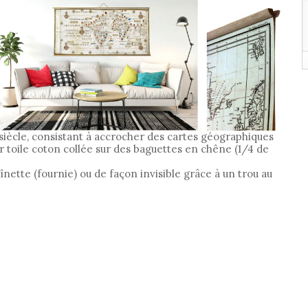
siècle, consistant à accrocher des cartes géographiques
 toile coton collée sur des baguettes en chêne (1/4 de
ette (fournie) ou de façon invisible grâce à un trou au
RIR ? RAJOUTEZ UNE MISSIVE AU SCEAU DU ROY D