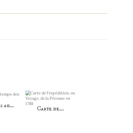
T ACHETÉ...
 au...
Carte de...