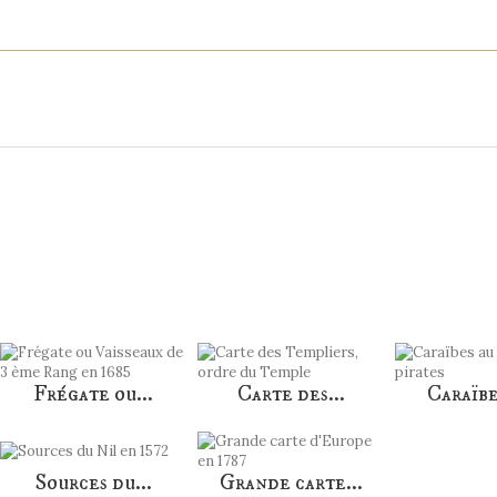
S QUI ONT ACHETÉ CE PRODUIT ONT ÉGALEMEN
Frégate ou...
Carte des...
Caraïbes
Sources du...
Grande carte...