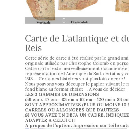
Carte de L'atlantique et 
Reis
Cette série de carte à été réalisé par le grand amir
originale utilisée par Christophe Colomb en perso
Cette carte reste merveilleusement documentée pou
représentation de l'Amérique du Sud. certains y 
1513 ... Certaines histoires vont plus loin encore !
Nous pouvons vous découper le papier suivant le mod
fond blanc au format choisit ... A vous de décider !
LES 3 GAMMES DE DIMENSIONS
(59 cm x 47 cm
- 83 cm x 62 cm
- 120 cm x 83 c
SONT APPROXIMATIVES (PLUS OU MOINS 10
CARREES OU ALLONGEES QUE D'AUTRES
SI VOUS AVEZ UN DEJA UN CADRE
, INDIQUE
ADAPTER A CELUI CI !
A propos de l’option: Impression sur toile co