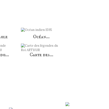
aule
Océan...
du...
Carte des...