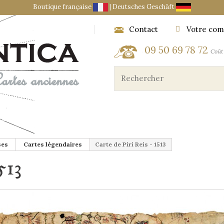
Boutique française
|
Deutsches Geschäft
Contact
Votre com
09 50 69 78 72
Coût 
ES ET OBJETS DU CARTOGRAPHE
MARINE ET AÉRONA
ses
Cartes légendaires
Carte de Piri Reis - 1513
513