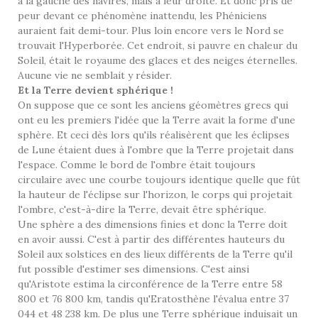
à la gauche des navires, mais à leur droite. Et donc pris de
peur devant ce phénomène inattendu, les Phéniciens
auraient fait demi-tour. Plus loin encore vers le Nord se
trouvait l'Hyperborée. Cet endroit, si pauvre en chaleur du
Soleil, était le royaume des glaces et des neiges éternelles.
Aucune vie ne semblait y résider.
Et la Terre devient sphérique !
On suppose que ce sont les anciens géomètres grecs qui
ont eu les premiers l'idée que la Terre avait la forme d'une
sphère. Et ceci dès lors qu'ils réalisèrent que les éclipses
de Lune étaient dues à l'ombre que la Terre projetait dans
l'espace. Comme le bord de l'ombre était toujours
circulaire avec une courbe toujours identique quelle que fût
la hauteur de l'éclipse sur l'horizon, le corps qui projetait
l'ombre, c'est-à-dire la Terre, devait être sphérique.
Une sphère a des dimensions finies et donc la Terre doit
en avoir aussi. C'est à partir des différentes hauteurs du
Soleil aux solstices en des lieux différents de la Terre qu'il
fut possible d'estimer ses dimensions. C'est ainsi
qu'Aristote estima la circonférence de la Terre entre 58
800 et 76 800 km, tandis qu'Eratosthène l'évalua entre 37
044 et 48 238 km. De plus une Terre sphérique induisait un