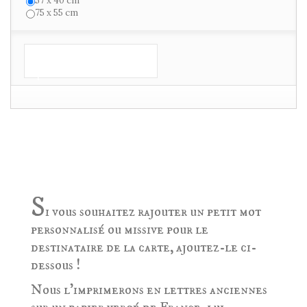
57 x 40 cm
75 x 55 cm
Ajouter au
panier
POUR OFFRIR ? RAJOUTEZ UNE MISSIVE
AU SCEAU DU ROY DE FRANCE!
S
i vous souhaitez rajouter un petit mot
personnalisé ou missive pour le
destinataire de la carte, ajoutez-le ci-
dessous !
Nous l'imprimerons en lettres anciennes