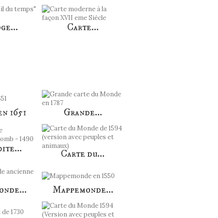
ge...
Carte...
n 1651
Grande...
ite...
Carte du...
nde...
Mappemonde...