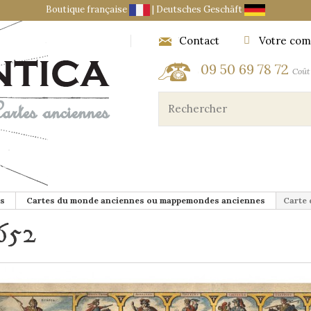
Boutique française
|
Deutsches Geschäft
Contact
Votre com
09 50 69 78 72
Coût 
ES ET OBJETS DU CARTOGRAPHE
MARINE ET AÉRONA
s
Cartes du monde anciennes ou mappemondes anciennes
Carte 
652